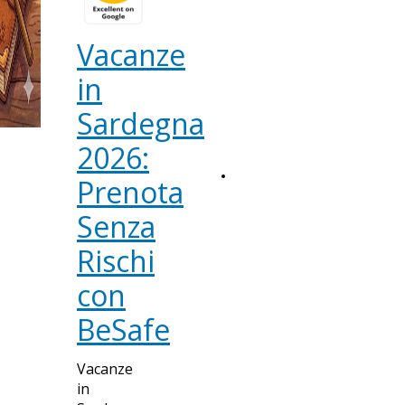
Vacanze
in
Sardegna
2026:
< BACK TO NEWS
Prenota
Senza
Rischi
con
BeSafe
Vacanze
in