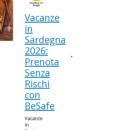
Vacanze
in
Sardegna
2026:
< BACK TO NEWS
Prenota
Senza
Rischi
con
BeSafe
Vacanze
in